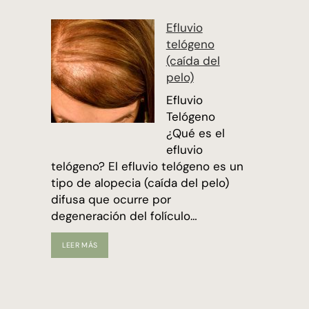
CABELLO
EN
Efluvio
PACIENTES
telógeno
CON
ALOPECIA
(caída del
pelo)
Efluvio
Telógeno
¿Qué es el
efluvio
telógeno? El efluvio telógeno es un
tipo de alopecia (caída del pelo)
difusa que ocurre por
degeneración del folículo…
EFLUVIO
LEER MÁS
TELÓGENO
(CAÍDA
DEL
PELO)