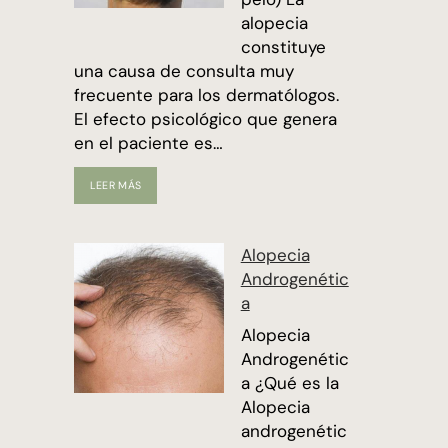
alopecia
constituye
una causa de consulta muy
frecuente para los dermatólogos.
El efecto psicológico que genera
en el paciente es…
ALOPECIA
LEER MÁS
(CAÍDA
DEL
PELO)
Alopecia
Androgenétic
a
Alopecia
Androgenétic
a ¿Qué es la
Alopecia
androgenétic