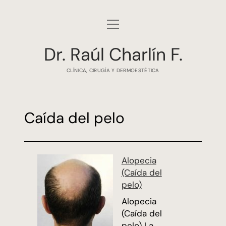
abrir
INICIO
menú
Dr. Raúl Charlín F.
AGENDAR HORA
CLÍNICA, CIRUGÍA Y DERMOESTÉTICA
LUGARES DE ATENCIÓN
LÁSER
Caída del pelo
CAÍDA DEL PELO
ENFERMEDADES DE LA PIEL
Alopecia
BLOG
(Caída del
CV
pelo)
Alopecia
CONTACTO
(Caída del
pelo) La