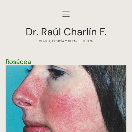
abrir
INICIO
menú
Dr. Raúl Charlín F.
AGENDAR HORA
CLÍNICA, CIRUGÍA Y DERMOESTÉTICA
LUGARES DE ATENCIÓN
LÁSER
Rosácea
CAÍDA DEL PELO
ENFERMEDADES DE LA PIEL
BLOG
CV
CONTACTO